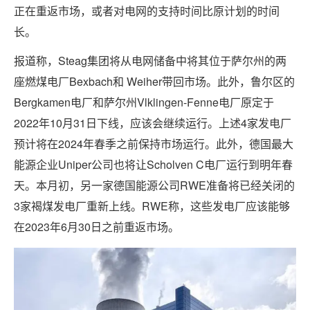
正在重返市场，或者对电网的支持时间比原计划的时间
长。
报道称，Steag集团将从电网储备中将其位于萨尔州的两
座燃煤电厂Bexbach和 Weiher带回市场。此外，鲁尔区的
Bergkamen电厂和萨尔州Vlklingen-Fenne电厂原定于
2022年10月31日下线，应该会继续运行。上述4家发电厂
预计将在2024年春季之前保持市场运行。此外，德国最大
能源企业Uniper公司也将让Scholven C电厂运行到明年春
天。本月初，另一家德国能源公司RWE准备将已经关闭的
3家褐煤发电厂重新上线。RWE称，这些发电厂应该能够
在2023年6月30日之前重返市场。